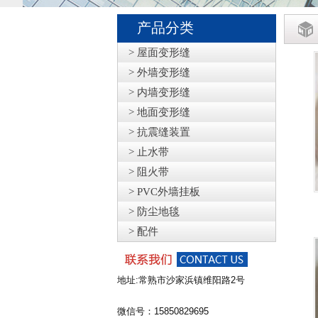
产品分类
> 屋面变形缝
> 外墙变形缝
> 内墙变形缝
> 地面变形缝
> 抗震缝装置
> 止水带
> 阻火带
> PVC外墙挂板
> 防尘地毯
> 配件
地址:常熟市沙家浜镇维阳路2号
微信号：15850829695