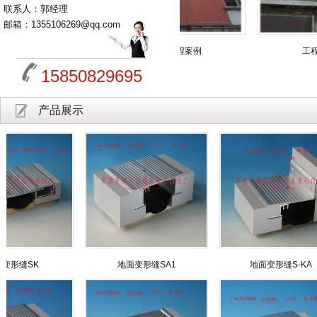
联系人：郭经理
邮箱：1355106269@qq.com
工程案例
工程案例
工程案例
15850829695
产品展示
K
地面变形缝SA1
地面变形缝S-KA