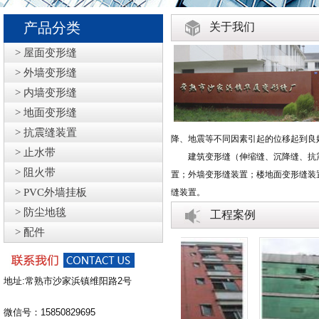
产品分类
关于我们
> 屋面变形缝
> 外墙变形缝
> 内墙变形缝
> 地面变形缝
> 抗震缝装置
降、地震等不同因素引起的位移起到良
> 止水带
建筑变形缝（伸缩缝、沉降缝、抗震
> 阻火带
置；外墙变形缝装置；楼地面变形缝装
> PVC外墙挂板
缝装置。
> 防尘地毯
工程案例
> 配件
地址:常熟市沙家浜镇维阳路2号
微信号：15850829695