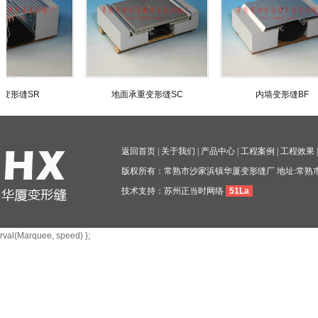
R
地面承重变形缝SC
内墙变形缝BF
返回首页
|
关于我们
|
产品中心
|
工程案例
|
工程效果
版权所有：常熟市沙家浜镇华厦变形缝厂 地址:常熟
技术支持：
苏州正当时网络
51La
rval(Marquee, speed) };