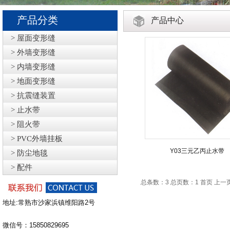
产品分类
产品中心
> 屋面变形缝
> 外墙变形缝
> 内墙变形缝
> 地面变形缝
> 抗震缝装置
> 止水带
> 阻火带
> PVC外墙挂板
Y03三元乙丙止水带
> 防尘地毯
> 配件
总条数：3 总页数：1
首页 上一
地址:常熟市沙家浜镇维阳路2号
微信号：15850829695