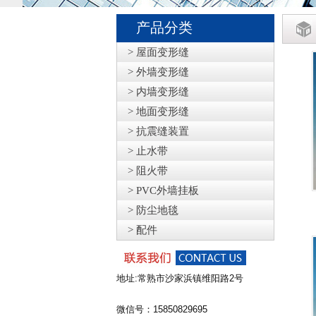
产品分类
> 屋面变形缝
> 外墙变形缝
> 内墙变形缝
> 地面变形缝
> 抗震缝装置
> 止水带
> 阻火带
> PVC外墙挂板
> 防尘地毯
> 配件
地址:常熟市沙家浜镇维阳路2号
微信号：15850829695